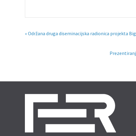
« Održana druga diseminacijska radionica projekta Bi
Prezentiranj