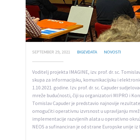
SEPTEMBER 29, 2021
BIGEVDATA
NOVOSTI
Voditelj projekta IMAGINE, izv. prof. dr. sc. Tomis
skupa za informacijsku, komunikacijsku i elektron
1.10.2021. godine. Izv. prof. dr. sc. Capuder sudjel
mreže budućnosti, čiji su organizatori MIPRO i Končar
Tomislav Capuder je predstavio najnovije rezultate p
omogućiti operativnu izvrsnost u upravljanju mrež
implementacije razvijenih alata u operativno okruže
NEOS a sufinanciran je od strane Europske unije iz 