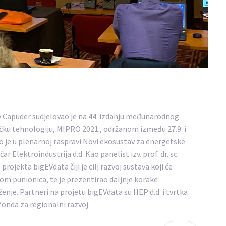
lav Capuder sudjelovao je na 44. izdanju međunarodnog
ičku tehnologiju, MIPRO 2021., održanom između 27.9. i
ovao je u plenarnoj raspravi Novi ekosustav za energetske
 Elektroindustrija d.d. Kao panelist izv. prof. dr. sc.
rojekta bigEVdata čiji je cilj razvoj sustava koji će
om punionica, te je prezentirao daljnje korake
nje. Partneri na projetu bigEVdata su HEP d.d. i tvrtka
fonda za regionalni razvoj.