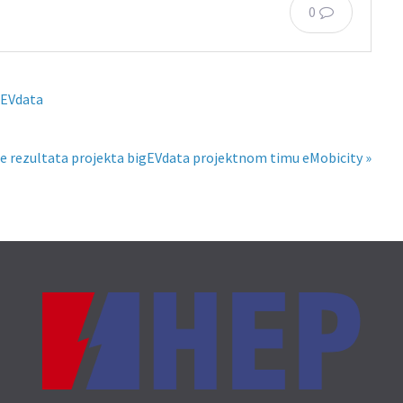
0
gEVdata
e rezultata projekta bigEVdata projektnom timu eMobicity »