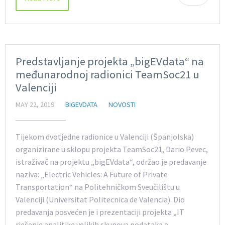
Predstavljanje projekta „bigEVdata“ na
međunarodnoj radionici TeamSoc21 u
Valenciji
MAY 22, 2019
BIGEVDATA
NOVOSTI
Tijekom dvotjedne radionice u Valenciji (Španjolska)
organizirane u sklopu projekta TeamSoc21, Dario Pevec,
istraživač na projektu „bigEVdata“, održao je predavanje
naziva: „Electric Vehicles: A Future of Private
Transportation“ na Politehničkom Sveučilištu u
Valenciji (Universitat Politecnica de Valencia). Dio
predavanja posvećen je i prezentaciji projekta „IT
rješenje analitike velikih skupova podataka e-