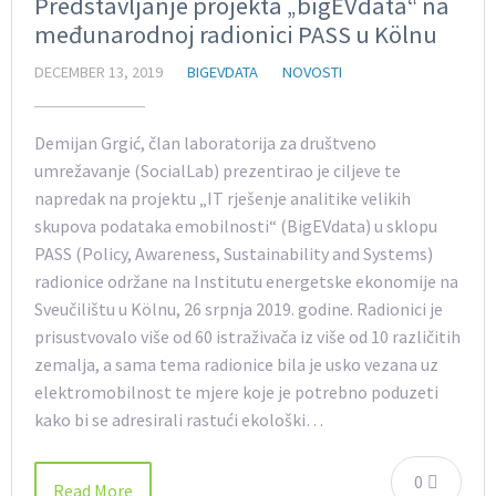
Predstavljanje projekta „bigEVdata“ na
međunarodnoj radionici PASS u Kölnu
DECEMBER 13, 2019
BIGEVDATA
NOVOSTI
Demijan Grgić, član laboratorija za društveno
umrežavanje (SocialLab) prezentirao je ciljeve te
napredak na projektu „IT rješenje analitike velikih
skupova podataka emobilnosti“ (BigEVdata) u sklopu
PASS (Policy, Awareness, Sustainability and Systems)
radionice održane na Institutu energetske ekonomije na
Sveučilištu u Kölnu, 26 srpnja 2019. godine. Radionici je
prisustvovalo više od 60 istraživača iz više od 10 različitih
zemalja, a sama tema radionice bila je usko vezana uz
elektromobilnost te mjere koje je potrebno poduzeti
kako bi se adresirali rastući ekološki…
0
Read More