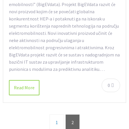
emobilnosti” (BigEVdata). Projekt BigEVdata razvit će
novi proizvod kojim će se povećati globalna
konkurentnost HEP-a i potaknuti ga na iskorak u
segmentu korištenja naprednih tehnologija na području
elektromobilnosti. Novi inovativni proizvod učinit će
neke aktivnosti na području ulaganja u
elektromobilnost progresivnima i atraktivnima. Kroz
BigEVdata projekt razvit će se sustav s nadogradnjom na
bazični IT sustav za upravljanje infrastrukturom
punionica s modulima za prediktivnu analitiku.…
0
Read More
1
2