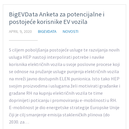
BigEVData Anketa za potencijalne i
postojeće korisnike EV vozila
APRIL 9, 2020
BIGEVDATA
NOVOSTI
S ciljem poboljšanja postojeće usluge te razvijanja novih
usluga HEP nastoji interpolirati potrebe i navike
korisnika električnih vozila u svoje poslovne procese koji
se odnose na pružanje usluge punjenja električnih vozila
na mreži javno dostupnih ELEN punionica. Isto tako HEP
svojim proizvodima i uslugama želi motivirati građanke i
građane RH na kupnju električnih vozila te time
doprinijeti poticanju i promoviranju e-mobilnosti u RH.
E-mobilnost je dio energetske strategije Europske Unije
čiji je cilj smanjenje emisija stakleničkih plinova (do
2030. za…