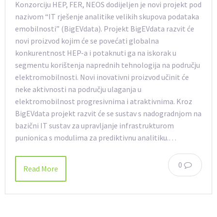
Konzorciju HEP, FER, NEOS dodijeljen je novi projekt pod
nazivom “IT rješenje analitike velikih skupova podataka
emobilnosti” (BigEVdata). Projekt BigEVdata razvit će
novi proizvod kojim će se povećati globalna
konkurentnost HEP-a i potaknuti ga na iskorak u
segmentu korištenja naprednih tehnologija na području
elektromobilnosti. Novi inovativni proizvod učinit će
neke aktivnosti na području ulaganja u
elektromobilnost progresivnima i atraktivnima. Kroz
BigEVdata projekt razvit će se sustav s nadogradnjom na
bazični IT sustav za upravljanje infrastrukturom
punionica s modulima za prediktivnu analitiku.…
0
Read More