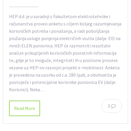
HEP d.d. je u suradnji s Fakultetom elektrotehnike i
računarstva proveo anketu s ciljem boljeg razumijevanja
korisničkih potreba i ponašanja, a radi poboljšanja
pružanja usluge punjenja električnih vozila (dalje: EV) na
mreži ELEN punionica. HEP će razmotriti rezultate
analize prikupljenih korisničkih povratnih informacija
te, gdje je to moguće, integrirati ih u poslovne procese
vezane uz HEP-ov razvojni projekt e-mobilnost. Anketa
je provedena na uzorku od c.a. 180 ljudi, a obuhvatila je
postojeće i potencijalne korisnike punionica EV (dalje:
Korisnici). Neka…
3
Read More